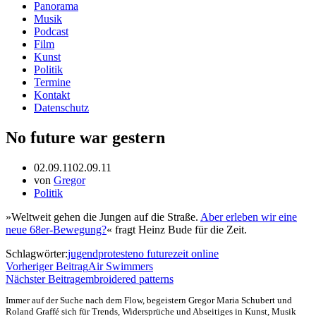
Panorama
Musik
Podcast
Film
Kunst
Politik
Termine
Kontakt
Datenschutz
No future war gestern
02.09.11
02.09.11
von
Gregor
Politik
»Weltweit gehen die Jungen auf die Straße.
Aber erleben wir eine
neue 68er-Bewegung?
« fragt Heinz Bude für die Zeit.
Schlagwörter:
jugendproteste
no future
zeit online
Vorheriger Beitrag
Air Swimmers
Nächster Beitrag
embroidered patterns
Immer auf der Suche nach dem Flow, begeistern Gregor Maria Schubert und
Roland Graffé sich für Trends, Widersprüche und Abseitiges in Kunst, Musik