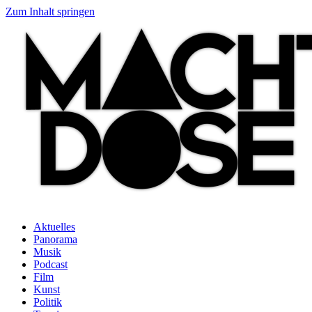
Zum Inhalt springen
Aktuelles
Panorama
Musik
Podcast
Film
Kunst
Politik