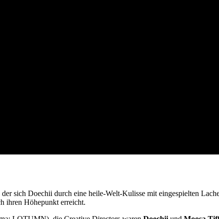
in der sich Doechii durch eine heile-Welt-Kulisse mit eingespielten Lache
ch ihren Höhepunkt erreicht.
rma: LOTUMN), die Creative Directors waren
Doechii
und
Moosa Tiff