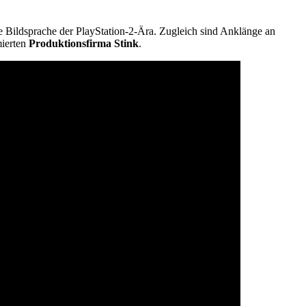
e Bildsprache der PlayStation-2-Ära. Zugleich sind Anklänge an
mierten
Produktionsfirma Stink
.