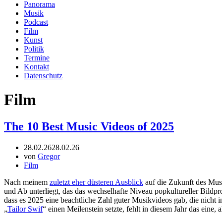
Panorama
Musik
Podcast
Film
Kunst
Politik
Termine
Kontakt
Datenschutz
Film
The 10 Best Music Videos of 2025
28.02.26
28.02.26
von
Gregor
Film
Nach meinem
zuletzt eher düsteren Ausblick
auf die Zukunft des Musi
und Ab unterliegt, das das wechselhafte Niveau popkultureller Bildpr
dass es 2025 eine beachtliche Zahl guter Musikvideos gab, die nicht 
„
Tailor Swif
“ einen Meilenstein setzte, fehlt in diesem Jahr das ein