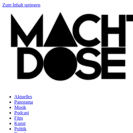
Zum Inhalt springen
Aktuelles
Panorama
Musik
Podcast
Film
Kunst
Politik