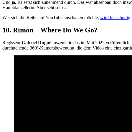
Und ja, KI setzt sich zunehmend durch. Das war absehbar, doch inzwis
Hauptdarstellerin. Aber seht selbst.
Wer sich die Reihe auf YouTube anschauen möchte,
wird hier fündig
.
10.
Rimon – Where Do We Go?
Regisseur
Gabriel Dugué
inszenierte das im Mai 2025 veröffentlicht
durchgehende 360°-Kamerabewegung, die dem Video eine einzigartige 