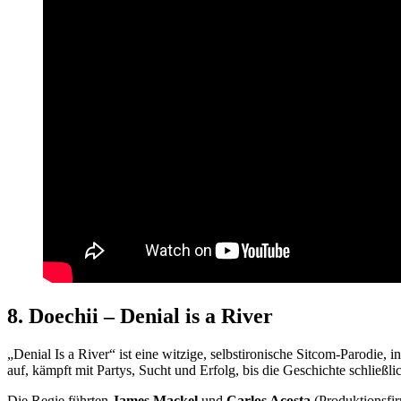
8.
Doechii – Denial is a River
„Denial Is a River“ ist eine witzige, selbstironische Sitcom-Parodie, 
auf, kämpft mit Partys, Sucht und Erfolg, bis die Geschichte schließli
Die Regie führten
James Mackel
und
Carlos Acosta
(Produktionsfi