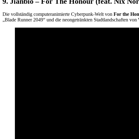
9.
Jianbio – For The Honour (feat. Nix No
Die vollständig computeranimierte Cyberpunk-Welt von
For the Ho
„Blade Runner 2049“ und die neongetränkten Stadtlandschaften von