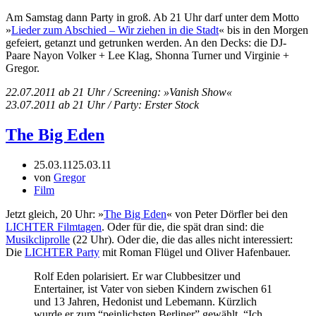
Am Samstag dann Party in groß. Ab 21 Uhr darf unter dem Motto
»
Lieder zum Abschied – Wir ziehen in die Stadt
« bis in den Morgen
gefeiert, getanzt und getrunken werden. An den Decks: die DJ-
Paare Nayon Volker + Lee Klag, Shonna Turner und Virginie +
Gregor.
22.07.2011 ab 21 Uhr / Screening: »Vanish Show«
23.07.2011 ab 21 Uhr / Party: Erster Stock
The Big Eden
25.03.11
25.03.11
von
Gregor
Film
Jetzt gleich, 20 Uhr: »
The Big Eden
« von Peter Dörfler bei den
LICHTER Filmtagen
. Oder für die, die spät dran sind: die
Musikcliprolle
(22 Uhr). Oder die, die das alles nicht interessiert:
Die
LICHTER Party
mit Roman Flügel und Oliver Hafenbauer.
Rolf Eden polarisiert. Er war Clubbesitzer und
Entertainer, ist Vater von sieben Kindern zwischen 61
und 13 Jahren, Hedonist und Lebemann. Kürzlich
wurde er zum “peinlichsten Berliner” gewählt. “Ich