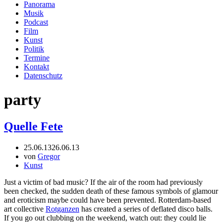
Panorama
Musik
Podcast
Film
Kunst
Politik
Termine
Kontakt
Datenschutz
party
Quelle Fete
25.06.13
26.06.13
von
Gregor
Kunst
Just a victim of bad music? If the air of the room had previously
been checked, the sudden death of these famous symbols of glamour
and eroticism maybe could have been prevented. Rotterdam-based
art collective
Rotganzen
has created a series of deflated disco balls.
If you go out clubbing on the weekend, watch out: they could lie