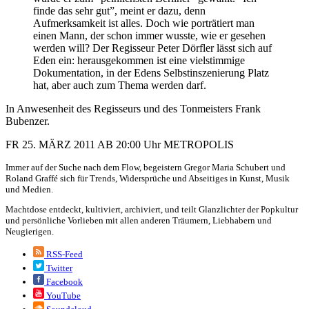
finde das sehr gut”, meint er dazu, denn
Aufmerksamkeit ist alles. Doch wie porträtiert man
einen Mann, der schon immer wusste, wie er gesehen
werden will? Der Regisseur Peter Dörfler lässt sich auf
Eden ein: herausgekommen ist eine vielstimmige
Dokumentation, in der Edens Selbstinszenierung Platz
hat, aber auch zum Thema werden darf.
In Anwesenheit des Regisseurs und des Tonmeisters Frank
Bubenzer.
FR 25. MÄRZ 2011 AB 20:00 Uhr METROPOLIS
Immer auf der Suche nach dem Flow, begeistern Gregor Maria Schubert und
Roland Graffé sich für Trends, Widersprüche und Abseitiges in Kunst, Musik
und Medien.
Machtdose entdeckt, kultiviert, archiviert, und teilt Glanzlichter der Popkultur
und persönliche Vorlieben mit allen anderen Träumern, Liebhabern und
Neugierigen.
RSS-Feed
Twitter
Facebook
YouTube