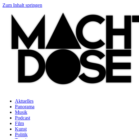
Zum Inhalt springen
Aktuelles
Panorama
Musik
Podcast
Film
Kunst
Politik