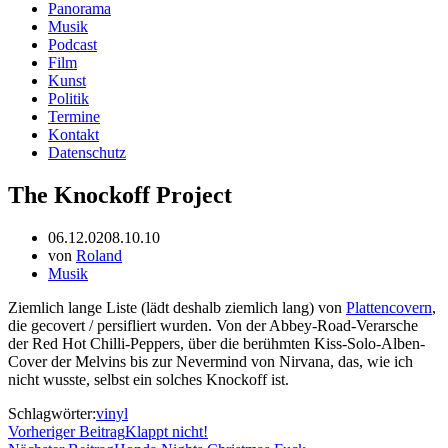
Panorama
Musik
Podcast
Film
Kunst
Politik
Termine
Kontakt
Datenschutz
The Knockoff Project
06.12.02
08.10.10
von
Roland
Musik
Ziemlich lange Liste (lädt deshalb ziemlich lang) von
Plattencovern
,
die gecovert / persifliert wurden. Von der Abbey-Road-Verarsche
der Red Hot Chilli-Peppers, über die berühmten Kiss-Solo-Alben-
Cover der Melvins bis zur Nevermind von Nirvana, das, wie ich
nicht wusste, selbst ein solches Knockoff ist.
Schlagwörter:
vinyl
Vorheriger Beitrag
Klappt nicht!