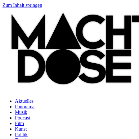
Zum Inhalt springen
Aktuelles
Panorama
Musik
Podcast
Film
Kunst
Politik