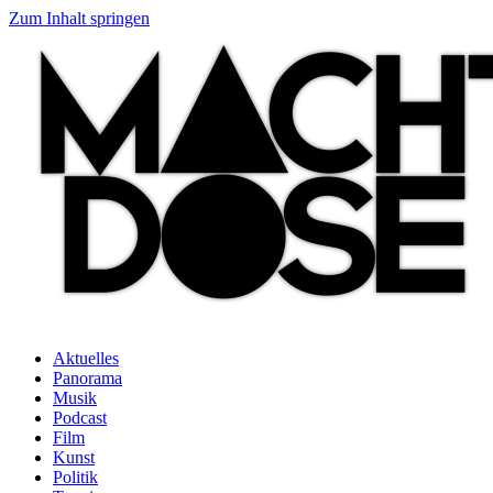
Zum Inhalt springen
Aktuelles
Panorama
Musik
Podcast
Film
Kunst
Politik