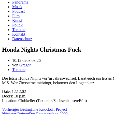
Panorama
Musik
Podcast
Film
Kunst
Politik
Termine
Kontakt
Datenschutz
Honda Nights Christmas Fuck
10.12.02
08.08.26
von
Gregor
Termine
Die letzte Honda Nights vor’m Jahreswechsel. Lasst euch ein letzt
M.S. Wer Zimtsterne mitbringt, bekommt den Logenplatz.
Date: 12.12.02
Doors: 10 p.m.
Location: Clubkeller (Textorstr./Sachsenhausen/Ffm)
Vorheriger Beitrag
The Knockoff Project
Nächster Beitrag
Der Fotomarathon 2002