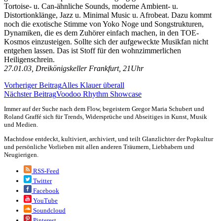
Tortoise- u. Can-ähnliche Sounds, moderne Ambient- u.
Distortionklänge, Jazz u. Minimal Music u. Afrobeat. Dazu kommt
noch die exotische Stimme von Yoko Noge und Songstrukturen,
Dynamiken, die es dem Zuhörer einfach machen, in den TOE-
Kosmos einzusteigen. Sollte sich der aufgeweckte Musikfan nicht
entgehen lassen. Das ist Stoff für den wohnzimmerlichen
Heiligenschrein.
27.01.03, Dreikönigskeller Frankfurt, 21Uhr
Vorheriger Beitrag
Alles Klauer überall
Nächster Beitrag
Voodoo Rhythm Showcase
Immer auf der Suche nach dem Flow, begeistern Gregor Maria Schubert und
Roland Graffé sich für Trends, Widersprüche und Abseitiges in Kunst, Musik
und Medien.
Machtdose entdeckt, kultiviert, archiviert, und teilt Glanzlichter der Popkultur
und persönliche Vorlieben mit allen anderen Träumern, Liebhabern und
Neugierigen.
RSS-Feed
Twitter
Facebook
YouTube
Soundcloud
Pinterest