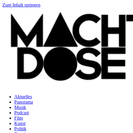
Zum Inhalt springen
Aktuelles
Panorama
Musik
Podcast
Film
Kunst
Politik