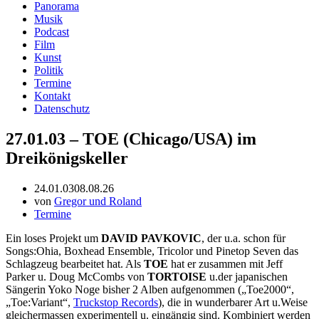
Panorama
Musik
Podcast
Film
Kunst
Politik
Termine
Kontakt
Datenschutz
27.01.03 – TOE (Chicago/USA) im
Dreikönigskeller
24.01.03
08.08.26
von
Gregor und Roland
Termine
Ein loses Projekt um
DAVID PAVKOVIC
, der u.a. schon für
Songs:Ohia, Boxhead Ensemble, Tricolor und Pinetop Seven das
Schlagzeug bearbeitet hat. Als
TOE
hat er zusammen mit Jeff
Parker u. Doug McCombs von
TORTOISE
u.der japanischen
Sängerin Yoko Noge bisher 2 Alben aufgenommen („Toe2000“,
„Toe:Variant“,
Truckstop Records
), die in wunderbarer Art u.Weise
gleichermassen experimentell u. eingängig sind. Kombiniert werden