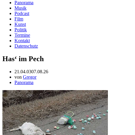
Panorama
Musik
Podcast
Film
Kunst
Politik
Termine
Kontakt
Datenschutz
Has‘ im Pech
21.04.03
07.08.26
von
Gregor
Panorama