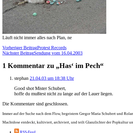
Läuft nicht immer alles nach Plan, ne
Vorheriger Beitrag
Protest Records
Nächster Beitrag
Sendung vom 16.04.2003
1 Kommentar zu „Has‘ im Pech“
stephan
21.04.03 um 18:38 Uhr
Good shot Mister Schubert,
hoffe du mußtest nicht zu lange auf der Lauer liegen.
Die Kommentare sind geschlossen.
Immer auf der Suche nach dem Flow, begeistern Gregor Maria Schubert und Rolan
Machtdose entdeckt, kultiviert, archiviert, und teilt Glanzlichter der Popkultur
RSS-Feed