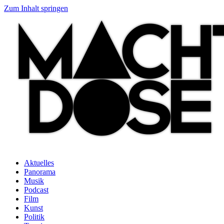
Zum Inhalt springen
Aktuelles
Panorama
Musik
Podcast
Film
Kunst
Politik