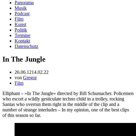
Panorama
Musik
Podcast
Film
Kunst
Politik
Termine
Kontakt
Datenschutz
In The Jungle
26.06.12
14.02.22
von
Gregor
Film
Elliphant – »In The Jungle« directed by Bill Schumacher. Policemen
who escort a wildly gesticulate techno child in a trolley, rocking
Santas who overrun them right in the middle of the clip and a
number of strange interludes – In my opinion, one of the best clips
of this season so far.