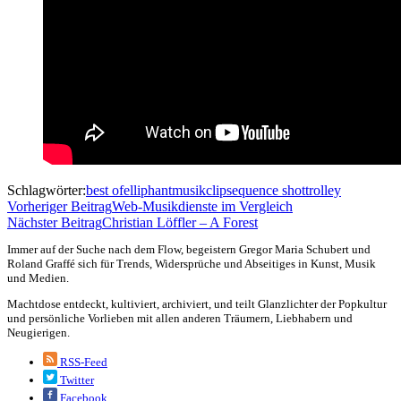
Schlagwörter:
best of
elliphant
musikclip
sequence shot
trolley
Vorheriger Beitrag
Web-Musikdienste im Vergleich
Nächster Beitrag
Christian Löffler – A Forest
Immer auf der Suche nach dem Flow, begeistern Gregor Maria Schubert und
Roland Graffé sich für Trends, Widersprüche und Abseitiges in Kunst, Musik
und Medien.
Machtdose entdeckt, kultiviert, archiviert, und teilt Glanzlichter der Popkultur
und persönliche Vorlieben mit allen anderen Träumern, Liebhabern und
Neugierigen.
RSS-Feed
Twitter
Facebook