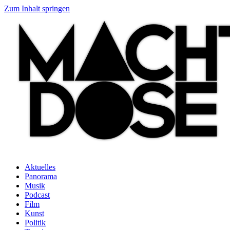
Zum Inhalt springen
Aktuelles
Panorama
Musik
Podcast
Film
Kunst
Politik