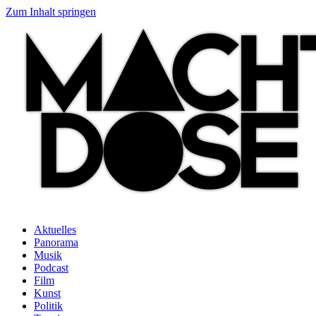
Zum Inhalt springen
Aktuelles
Panorama
Musik
Podcast
Film
Kunst
Politik