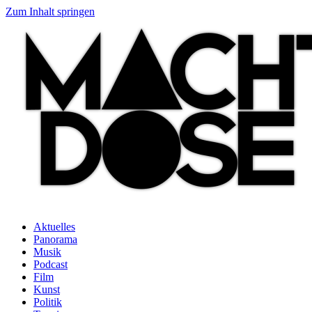
Zum Inhalt springen
Aktuelles
Panorama
Musik
Podcast
Film
Kunst
Politik