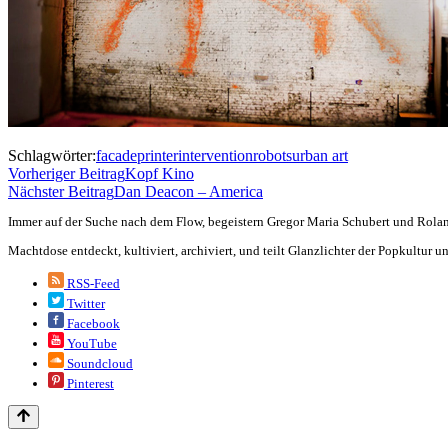
Schlagwörter:
facadeprinter
intervention
robots
urban art
Vorheriger Beitrag
Kopf Kino
Nächster Beitrag
Dan Deacon – America
Immer auf der Suche nach dem Flow, begeistern Gregor Maria Schubert und Rolan
Machtdose entdeckt, kultiviert, archiviert, und teilt Glanzlichter der Popkultur
RSS-Feed
Twitter
Facebook
YouTube
Soundcloud
Pinterest