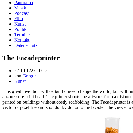
Panorama
Musik
Podcast
Film
Kunst
Politik
Termine
Kontakt
Datenschutz
The Facadeprinter
27.10.12
27.10.12
von
Gregor
Kunst
This great invention will certainly never change the world, but will f
air-pressure print head. The printer shoots the artwork from a distanc
printed on buildings without costly scaffolding. The Facadeprinter is a
vector or pixel file and shot dot by dot onto the facade. The viewer 