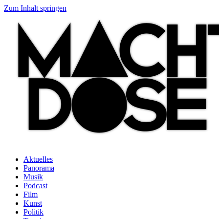
Zum Inhalt springen
Aktuelles
Panorama
Musik
Podcast
Film
Kunst
Politik