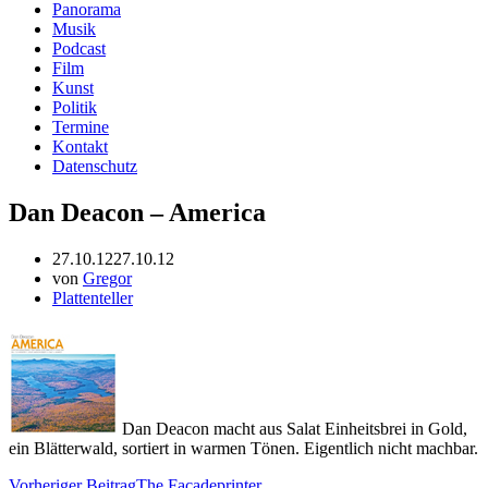
Panorama
Musik
Podcast
Film
Kunst
Politik
Termine
Kontakt
Datenschutz
Dan Deacon – America
27.10.12
27.10.12
von
Gregor
Plattenteller
Dan Deacon macht aus Salat Einheitsbrei in Gold,
ein Blätterwald, sortiert in warmen Tönen. Eigentlich nicht machbar.
Vorheriger Beitrag
The Facadeprinter