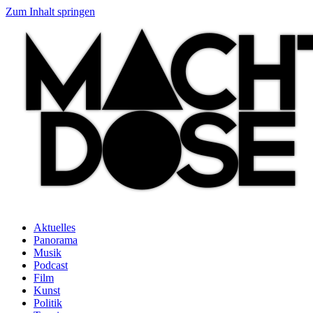
Zum Inhalt springen
Aktuelles
Panorama
Musik
Podcast
Film
Kunst
Politik