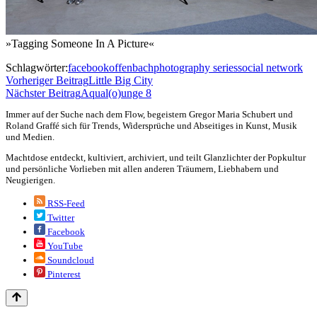
»Tagging Someone In A Picture«
Schlagwörter:
facebook
offenbach
photography series
social network
Vorheriger Beitrag
Little Big City
Nächster Beitrag
Aqual(o)unge 8
Immer auf der Suche nach dem Flow, begeistern Gregor Maria Schubert und
Roland Graffé sich für Trends, Widersprüche und Abseitiges in Kunst, Musik
und Medien.
Machtdose entdeckt, kultiviert, archiviert, und teilt Glanzlichter der Popkultur
und persönliche Vorlieben mit allen anderen Träumern, Liebhabern und
Neugierigen.
RSS-Feed
Twitter
Facebook
YouTube
Soundcloud
Pinterest