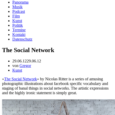
Panorama
Musik
Podcast
Film
Kunst
Politik
Termine
Kontakt
Datenschutz
The Social Network
29.06.12
29.06.12
von
Gregor
Kunst
»
The Social Network
« by Nicolas Ritter is a series of amusing
photographic illustrations about facebook specific vocabulary and
staging of banal things in social networks. The artistic expressions
and the highly ironic statement is simply great.