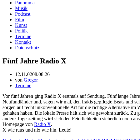
Panorama
Musik
Podcast
Film
Kunst
Politik
Termine
Kontakt
Datenschutz
Fünf Jahre Radio X
12.11.02
08.08.26
von
Gregor
Termine
Vor fünf Jahren ging Radio X erstmals auf Sendung. Fünf lange Jahr
Neufundländer und, sagen wir mal, den Irakis gepflegte Beats und sc
sorgen auf recht unkonventionelle Art für die richtige Alternative im
gehalten haben. Die lokale Presse hält sich wie gewohnt zurück. Zu
andere Tageszeitung wird sich den Feierlichkeiten sicherlich noch an
Homepage von
Radio X
.
X wie raus und nix wie hin, Leute!