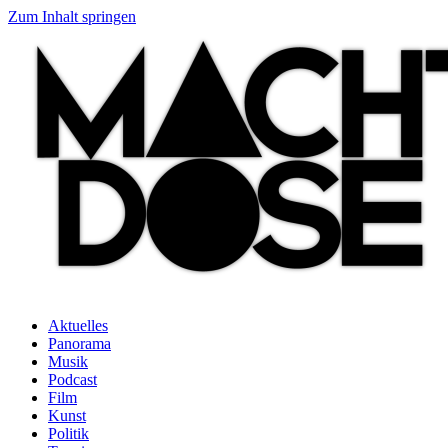
Zum Inhalt springen
Aktuelles
Panorama
Musik
Podcast
Film
Kunst
Politik