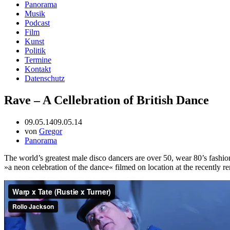
Panorama
Musik
Podcast
Film
Kunst
Politik
Termine
Kontakt
Datenschutz
Rave – A Cellebration of British Dance
09.05.14
09.05.14
von
Gregor
Panorama
The world’s greatest male disco dancers are over 50, wear 80’s fashi
»a neon celebration of the dance« filmed on location at the recently r