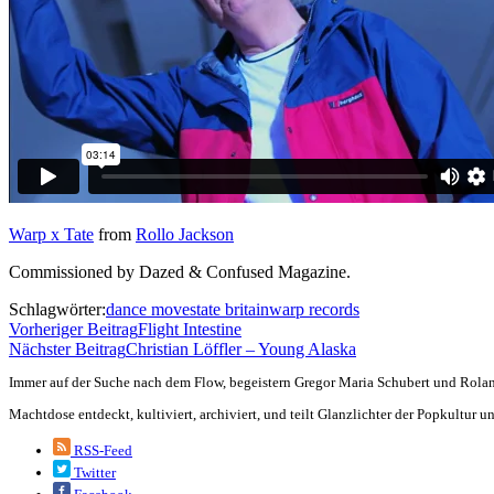
Warp x Tate
from
Rollo Jackson
Commissioned by Dazed & Confused Magazine.
Schlagwörter:
dance moves
tate britain
warp records
Vorheriger Beitrag
Flight Intestine
Nächster Beitrag
Christian Löffler – Young Alaska
Immer auf der Suche nach dem Flow, begeistern Gregor Maria Schubert und Rolan
Machtdose entdeckt, kultiviert, archiviert, und teilt Glanzlichter der Popkultur
RSS-Feed
Twitter