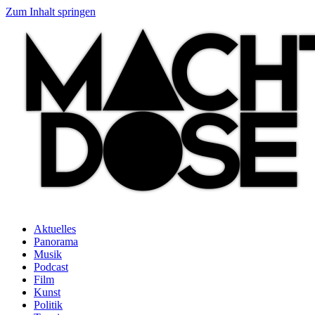
Zum Inhalt springen
Aktuelles
Panorama
Musik
Podcast
Film
Kunst
Politik