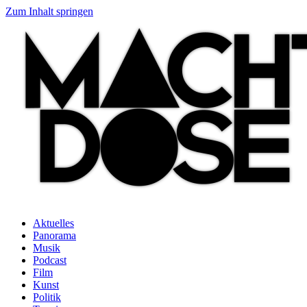
Zum Inhalt springen
Aktuelles
Panorama
Musik
Podcast
Film
Kunst
Politik