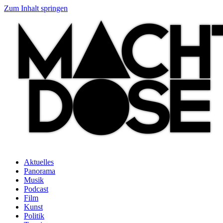
Zum Inhalt springen
Aktuelles
Panorama
Musik
Podcast
Film
Kunst
Politik