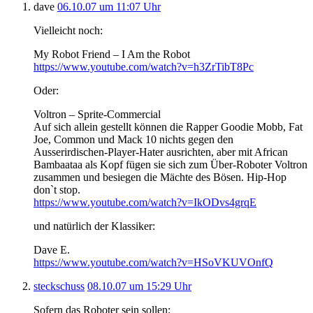
dave
06.10.07 um 11:07 Uhr
Vielleicht noch:
My Robot Friend – I Am the Robot
https://www.youtube.com/watch?v=h3ZrTibT8Pc
Oder:
Voltron – Sprite-Commercial
Auf sich allein gestellt können die Rapper Goodie Mobb, Fat
Joe, Common und Mack 10 nichts gegen den
Ausserirdischen-Player-Hater ausrichten, aber mit African
Bambaataa als Kopf fügen sie sich zum Über-Roboter Voltron
zusammen und besiegen die Mächte des Bösen. Hip-Hop
don`t stop.
https://www.youtube.com/watch?v=IkODvs4grqE
und natürlich der Klassiker:
Dave E.
https://www.youtube.com/watch?v=HSoVKUVOnfQ
steckschuss
08.10.07 um 15:29 Uhr
Sofern das Roboter sein sollen: