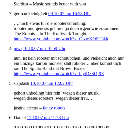
Stardust – Music sounds better with you
german kleinigkeit
09.10.07 um 16:58 Uhr
….noch etwas für die robotersammlung:
roboter und genesis gehören ja doch irgendwie zusammen.
The Robots – In The Kraftwerk Tonight
https://www.youtube.com/watch?v=OtzwKQST3kk
piwi
10.10.07 um 10:59 Uhr
nun, ist kein roboter mit schräubchen, und vielleicht auch nur
ein umzugs-karton-monster statt roboter… aber kommt dich
ran. Die Spinto Band mit Brown Boxes
https://www.youtube.com/watch?v=hlytDzSQr9E
slapdash
10.10.07 um 12:02 Uhr
gehört unbedingt hier rein! wegen dieser musik,
wegen dieses roboters, wegen dieser frau…
justine electra –
fancy robots
Daniel
12.10.07 um 11:53 Uhr
01001000 01000101 01001100 01001100 00100000