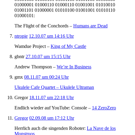
01000001 01000110 01000110 01001001 01010010
01001101 01000001 01010100 01001001 01010110
01000101:
The Flight of the Conchords –
Humans are Dead
ntropie
12.10.07 um 14:16 Uhr
Wamdue Project –
King of My Castle
gbntr
27.10.07 um 15:15 Uhr
Andrew Thompson –
We’re In Business
gmx
08.11.07 um 00:24 Uhr
Ukulele Cafe Quartet – Ukulele Ultraman
Gregor
18.11.07 um 22:18 Uhr
Endlich wieder auf YouTube: Console –
14 ZeroZero
Gregor
02.09.08 um 17:12 Uhr
Herrlich auch die singenden Roboter:
La Nave de los
Monstruos