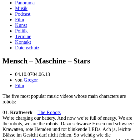
Panorama
Musik
Podcast
Film
Kunst
Politik
Termine
Kontakt
Datenschutz
Mensch – Maschine – Stars
04.10.07
04.06.13
von
Gregor
Film
The five most popular music videos whose main characters are
robots:
01.
Kraftwerk
–
The Robots
We’re charging our battery. And now we’re full of energy. We are
the robots, we are the robots. Dazu schwarze Hosen und schwarze
Krawatten, rote Hemden und rot blinkende LEDs. Ach ja, leichte
Blässe im Gesicht darf nicht fehlen. So wichtig wie die