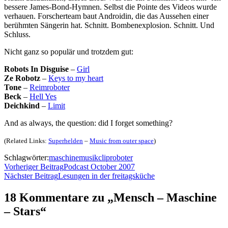
bessere James-Bond-Hymnen. Selbst die Pointe des Videos wurde
verhauen. Forscherteam baut Androidin, die das Aussehen einer
berühmten Sängerin hat. Schnitt. Bombenexplosion. Schnitt. Und
Schluss.
Nicht ganz so populär und trotzdem gut:
Robots In Disguise
–
Girl
Ze Robotz
–
Keys to my heart
Tone
–
Reimroboter
Beck
–
Hell Yes
Deichkind
–
Limit
And as always, the question: did I forget something?
(Related Links:
Superhelden
–
Music from outer space
)
Schlagwörter:
maschine
musikclip
roboter
Vorheriger Beitrag
Podcast October 2007
Nächster Beitrag
Lesungen in der freitagsküche
18 Kommentare zu „Mensch – Maschine
– Stars“