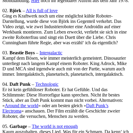
Mondlandung.
Hier
noch ihr legendärer Auftritt aus dem Jahr 1978.
02.
Björk
–
All is full of love
Ging es Kraftwerk noch um eine möglichst kühle Roboter-
Darstellung, wurde diese von Björk ins Gegenteil verkehrt. Das
Video zeigt, wie zwei Industrieroboter eine Androidin auf einer
Werkbank montieren. Zum Leben erweckt, verliebt sie sich in eine
zweite Roboterfrau und singt ein Duett über die Liebe. Chris
Cunningham führte Regie, aber was erzähl‘ ich da eigentlich?
03.
Beastie Boys
–
Intergalactic
Kampf dem Bösen, wie immer meisterlich gemeistert. Dinosaurier
unterliegt nach langem Kampf einem Roboter. King Adrock, Mike
D und MCA sind irgendwie auch mit von der Partie, warum auch
immer. Intergalaktisch, planetarisch, planetarisch, intergalaktisch.
04.
Daft Punk
–
Technologic
Er ist kein gefühlloser Roboter. Er hat Gefühle. Und das
Schlimmste: Diese Horrorfigur kann sprechen. Nicht ihr bestes
Stück, aber an Daft Punk kommt man nicht vorbei. Alternativen:
»
Around the world
« oder am besten gleich »
Daft Punk’s
Electroma
« anschauen. Der Film erzählt die Geschichte zweier
Roboter, die versuchen, Menschen zu werden.
05.
Garbage
–
The world is not enough
Kaum auszuhalten, dieses Lied. Was für ein Schmarn. Da kenn‘ ich