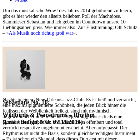
Um das musikalische Wow! des Jahres 2014 gebührend zu feiern,
gibt es hier wieder den allseits beliebten Poll der Machtdose.
Stammleser Sebastian und ich geben im Countdown unsere 10
Lieblingsalben preis. Wie immer also. Zur Einstimmung: Olli Schulz
– »
Als Musik noch richtig groß war
«.
Nachts in einem New-Orleans-Jazz-Club. Es ist heiß und verraucht,
Sebastians No. 10:
eine maximalpigmentierte Schönheit, die jeden Blick hinter die
Kulissen der Weiblichkeit freilegt, singt mit rhythmisch
Wildbirds & Peacedrums – Rhythm
ungewöhnlicher und treibender Begleitung, was sich als eine
(Leaf / Indigo, VÖ: 07.11.2014)
Synthese des Weiblichen und Männlichen offenbart und total
verrückt respektive ungehemmt erscheint. Aber aufgepasst: Der
Rhythmus ist nicht die Basis, sondern gleichberechtigtes Instrument.
– Es ist schon ein Skandal, dass dieses Duo erst mit dieser