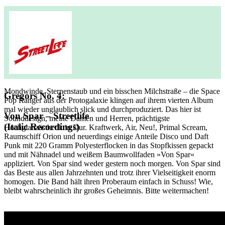
Mondwinde, Sternenstaub und ein bisschen Milchstraße – die Space
Gregors No. 4:
Pop Ranger aus der Protogalaxie klingen auf ihrem vierten Album
mal wieder unglaublich slick und durchproduziert. Das hier ist
Von Spar – Streetlife
Sounddesign, meine Damen und Herren, prächtigste
(Italic Recordings)
Hochglanzästhetik in Dur. Kraftwerk, Air, Neu!, Primal Scream,
Raumschiff Orion und neuerdings einige Anteile Disco und Daft
Punk mit 220 Gramm Polyesterflocken in das Stopfkissen gepackt
und mit Nähnadel und weißem Baumwollfaden »Von Spar«
appliziert. Von Spar sind weder gestern noch morgen. Von Spar sind
das Beste aus allen Jahrzehnten und trotz ihrer Vielseitigkeit enorm
homogen. Die Band hält ihren Proberaum einfach in Schuss! Wie,
bleibt wahrscheinlich ihr großes Geheimnis. Bitte weitermachen!