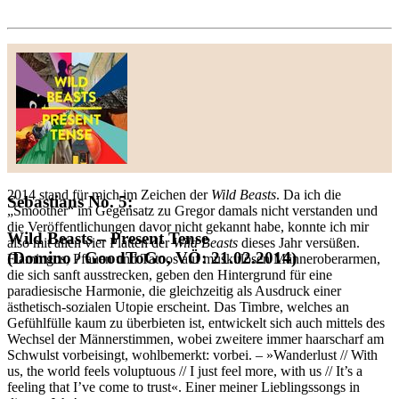
2014 stand für mich im Zeichen der
Wild Beasts
. Da ich die
Sebastians No. 5:
„Smoother“ im Gegensatz zu Gregor damals nicht verstanden und
die Veröffentlichungen davor nicht gekannt habe, konnte ich mir
Wild Beasts – Present Tense
also mit allen vier Platten der
Wild Beasts
dieses Jahr versüßen.
(Domino / GoodToGo, VÖ: 21.02.2014)
Flamingos, Pfauen und Tatoos auf muskulösen Männeroberarmen,
die sich sanft ausstrecken, geben den Hintergrund für eine
paradiesische Harmonie, die gleichzeitig als Ausdruck einer
ästhetisch-sozialen Utopie erscheint. Das Timbre, welches an
Gefühlfülle kaum zu überbieten ist, entwickelt sich auch mittels des
Wechsel der Männerstimmen, wobei zweitere immer haarscharf am
Schwulst vorbeisingt, wohlbemerkt: vorbei. – »Wanderlust // With
us, the world feels voluptuous // I just feel more, with us // It’s a
feeling that I’ve come to trust«. Einer meiner Lieblingssongs in