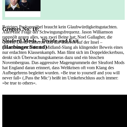
Rotziges Prologepöbel braucht kein Glaubwürdigkeitsgutachten.
Gregors No. 10:
Alles eine Frage der Schwingungsfrequenz. Jason Williamson
rappnölt gegen alles, was zwei Beine hat: Noel Gallagher, die
Sleaford Mods – Divide and Exit
Queen, David Cameron und alle anderen auf der Insel –
(Harbinger Sound)
zusammengeschnürt im Midland-Slang als klingender Beweis eines
nur erdachten Klassenkampfs. Man filmt sich im Doppeldeckerbuss,
denkt sich Überwachungskameras dazu und ein bisschen
Novembergrau. Das aggressive Magengrummeln der Sleaford Mods
hat England daran erinnert, dass Weltkrisen oft vom Klang des
Aufbegehrens begleitet wurden. »Be true to yourself and you will
never fall« (‚Pass the Mic‘) heißt im Umkehrschluss auch immer:
»be true to others«.