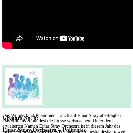
Das Wunderkind-Phänomen – auch auf Einar Stray übertragbar?
Gregors No. 6:
Das will uns zumindest die Presse weismachen. Unter dem
erweiterten Namen Einar Stray Orchestra ist in diesem Jahr das
Einar Stray Orchestra – Politricks
zweite Album des Norwegers erschienen. Orchestra deshalb, weil