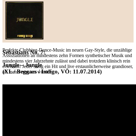
Perfekte Clubbing-Dance-Music im neuen Gay-Style, die unzählige
Sebastians No. 7:
Assoziationen an mindestens zehn Formen synthetischer Musik und
mindestens vier Jahrzehnte zulässt und dabei trotzdem klinisch rein
Jungle – Jungle
erscheint! Jeder Song ein Hit und live erstaunlicherweise grandioser,
(XL / Beggars / Indigo, VÖ: 11.07.2014)
als man vermuten würde!