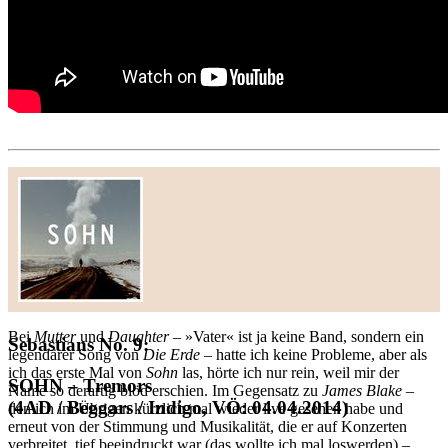
Bei
Mutter
und
Daughter
– »Vater« ist ja keine Band, sondern ein
Sebastians No. 9:
legendärer Song von
Die Erde
– hatte ich keine Probleme, aber als
ich das erste Mal von
Sohn
las, hörte ich nur rein, weil mir der
SOHN – Tremors
Name so derartig blöd erschien. Im Gegensatz zu
James Blake
–
(4AD / Beggars / Indigo, VÖ: 04.04.2014)
den ich im Übrigen kürzlich mal wieder live gesehen habe und
erneut von der Stimmung und Musikalität, die er auf Konzerten
verbreitet, tief beeindruckt war (das wollte ich mal loswerden) –