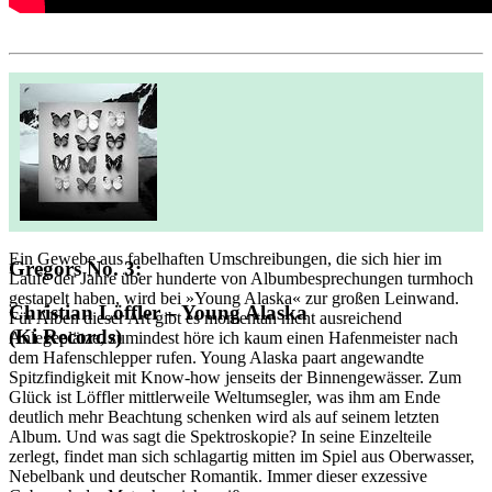
Ein Gewebe aus fabelhaften Umschreibungen, die sich hier im
Gregors No. 3:
Laufe der Jahre über hunderte von Albumbesprechungen turmhoch
gestapelt haben, wird bei »Young Alaska« zur großen Leinwand.
Christian Löffler – Young Alaska
Für Alben dieser Art gibt es momentan nicht ausreichend
(Ki Records)
Anlegeplätze, zumindest höre ich kaum einen Hafenmeister nach
dem Hafenschlepper rufen. Young Alaska paart angewandte
Spitzfindigkeit mit Know-how jenseits der Binnengewässer. Zum
Glück ist Löffler mittlerweile Weltumsegler, was ihm am Ende
deutlich mehr Beachtung schenken wird als auf seinem letzten
Album. Und was sagt die Spektroskopie? In seine Einzelteile
zerlegt, findet man sich schlagartig mitten im Spiel aus Oberwasser,
Nebelbank und deutscher Romantik. Immer dieser exzessive