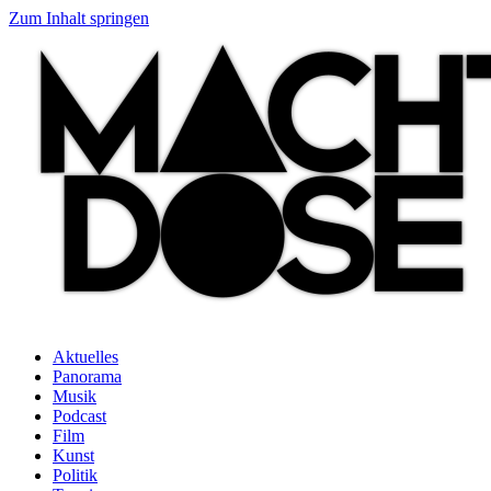
Zum Inhalt springen
Aktuelles
Panorama
Musik
Podcast
Film
Kunst
Politik