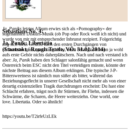
Ja, Paniks
letztes Album erwies sich als »Pornography« der
Sebastians No. 4:
sogenannten Diskurs-Musik (ob Pop oder Rock weiß ich nicht) und
wurde von mir mit entsprechender Inbrunst rezipiert. Folgerichtig
Ja, Panik: Libertatia
zog sich mein Gesicht nach den ersten Durchgängen von
(Staatsakt / Rough Trade, VÖ: 31.01.2014)
»Libertatia« ganz, ganz lang! Klar, denn belangloser kann ja wohl
aufs erste Gehör nichts daherplätschern. Nach und nach verstand ich
aber:
Ja, Panik
haben den Schlager salonfähig gemacht und wenn
Österreich beim ESC nicht den Titel verteidigen müsste, könnte der
nächste Beitrag aus diesem Album erklingen. Die typische J-P-
Bittersweetness ist nämlich nun süßer als bitter, während das
Beziehungsgeflecht in unserer Gesellschaft nicht mehr als von einer
derartig existenziellen Tragik durchdrungen erscheint: Du hast eine
Schlacht erfahren, trägst noch ihr Stürmen, ihr Fliehn, indessen die
Schwärme, die Scharen, die Heere weiterziehn. One world, one
love. Libertatia. Oder so ähnlich!
https://youtu.be/T2irfeUzLEk