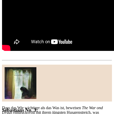
Dass das Wie wichtiger als das Was ist, beweisen
The War ond
Sebastians No. 3:
Drugs
eindrucksvoll mit ihrem jüngsten Husarenstreich, was