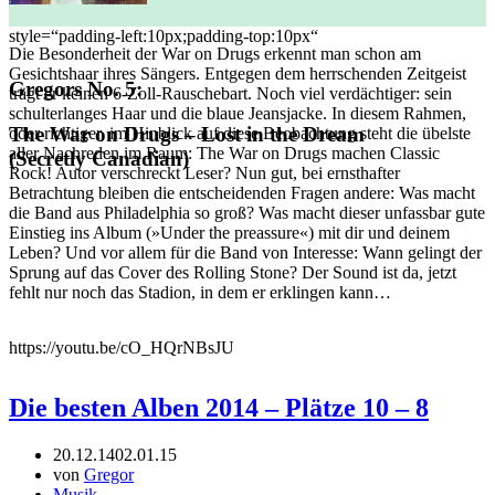
style=“padding-left:10px;padding-top:10px“
Die Besonderheit der War on Drugs erkennt man schon am
Gesichtshaar ihres Sängers. Entgegen dem herrschenden Zeitgeist
Gregors No. 5:
trägt er keinen 6-Zoll-Rauschebart. Noch viel verdächtiger: sein
schulterlanges Haar und die blaue Jeansjacke. In diesem Rahmen,
The War on Drugs – Lost in the Dream
oder richtiger, im Hinblick auf diese Beobachtung steht die übelste
aller Nachreden im Raum: The War on Drugs machen Classic
(Secretly Canadian)
Rock! Autor verschreckt Leser? Nun gut, bei ernsthafter
Betrachtung bleiben die entscheidenden Fragen andere: Was macht
die Band aus Philadelphia so groß? Was macht dieser unfassbar gute
Einstieg ins Album (»Under the preassure«) mit dir und deinem
Leben? Und vor allem für die Band von Interesse: Wann gelingt der
Sprung auf das Cover des Rolling Stone? Der Sound ist da, jetzt
fehlt nur noch das Stadion, in dem er erklingen kann…
https://youtu.be/cO_HQrNBsJU
Die besten Alben 2014 – Plätze 10 – 8
20.12.14
02.01.15
von
Gregor
Musik