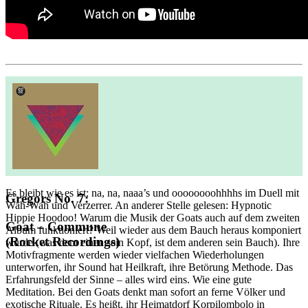
Es bleibt wie es ist: na, na, naaa’s und oooooooohhhhs im Duell mit
Gregors No. 7:
Wah-Wah und Verzerrer. An anderer Stelle gelesen: Hypnotic
Hippie Hoodoo! Warum die Musik der Goats auch auf dem zweiten
Goat – Commune
Album funktioniert? Weil wieder aus dem Bauch heraus komponiert
(Rocket Recordings)
wurde (was dem einen sein Kopf, ist dem anderen sein Bauch). Ihre
Motivfragmente werden wieder vielfachen Wiederholungen
unterworfen, ihr Sound hat Heilkraft, ihre Betörung Methode. Das
Erfahrungsfeld der Sinne – alles wird eins. Wie eine gute
Meditation. Bei den Goats denkt man sofort an ferne Völker und
exotische Rituale. Es heißt, ihr Heimatdorf Korpilombolo in