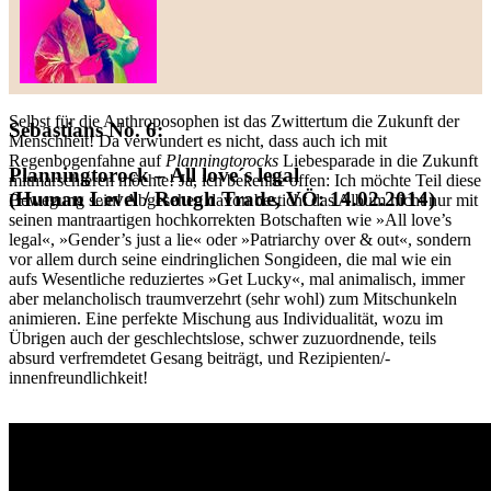
Selbst für die Anthroposophen ist das Zwittertum die Zukunft der
Sebastians No. 6:
Menschheit! Da verwundert es nicht, dass auch ich mit
Regenbogenfahne auf
Planningtorocks
Liebesparade in die Zukunft
Planningtorock – All love´s legal
mitmarschieren möchte! Ja, ich bekenne offen: Ich möchte Teil diese
(Human Level / Rough Trade, VÖ: 14.02.2014)
Bewegung sein! Abgesehen davon besticht das Album nicht nur mit
seinen mantraartigen hochkorrekten Botschaften wie »All love’s
legal«, »Gender’s just a lie« oder »Patriarchy over & out«, sondern
vor allem durch seine eindringlichen Songideen, die mal wie ein
aufs Wesentliche reduziertes »Get Lucky«, mal animalisch, immer
aber melancholisch traumverzehrt (sehr wohl) zum Mitschunkeln
animieren. Eine perfekte Mischung aus Individualität, wozu im
Übrigen auch der geschlechtslose, schwer zuzuordnende, teils
absurd verfremdetet Gesang beiträgt, und Rezipienten/-
innenfreundlichkeit!