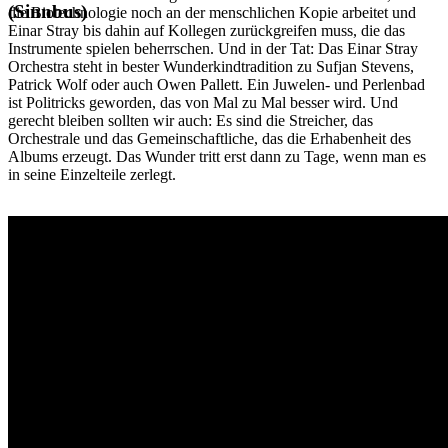
(Sinnbus)
die Biotechnologie noch an der menschlichen Kopie arbeitet und
Einar Stray bis dahin auf Kollegen zurückgreifen muss, die das
Instrumente spielen beherrschen. Und in der Tat: Das Einar Stray
Orchestra steht in bester Wunderkindtradition zu Sufjan Stevens,
Patrick Wolf oder auch Owen Pallett. Ein Juwelen- und Perlenbad
ist Politricks geworden, das von Mal zu Mal besser wird. Und
gerecht bleiben sollten wir auch: Es sind die Streicher, das
Orchestrale und das Gemeinschaftliche, das die Erhabenheit des
Albums erzeugt. Das Wunder tritt erst dann zu Tage, wenn man es
in seine Einzelteile zerlegt.