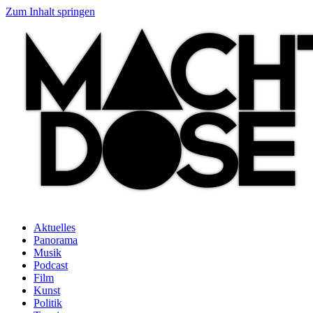
Zum Inhalt springen
Aktuelles
Panorama
Musik
Podcast
Film
Kunst
Politik