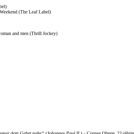
bel)
n Weekend (The Leaf Label)
woman and men (Thrill Jockey)
 immer dem Gebet nahe“ (Johannes Paul II.)
– Conner Oberst, 22-jährig