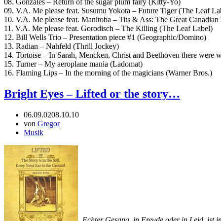
08. Gonzales – Return of the sugar plum fairy (Kitty-Yo)
09. V.A. Me please feat. Susumu Yokota – Future Tiger (The Leaf La
10. V.A. Me please feat. Manitoba – Tits & Ass: The Great Canadia
11. V.A. Me please feat. Gorodisch – The Killing (The Leaf Label)
12. Bill Wells Trio – Presentation piece #1 (Geographic/Domino)
13. Radian – Nahfeld (Thrill Jockey)
14. Tortoise – In Sarah, Mencken, Christ and Beethoven there were 
15. Turner – My aeroplane mania (Ladomat)
16. Flaming Lips – In the morning of the magicians (Warner Bros.)
Bright Eyes – Lifted or the story…
06.09.02
08.10.10
von
Gregor
Musik
„Echter Gesang, in Freude oder in Leid, ist