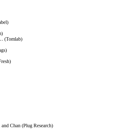
abel)
m)
e… (Tomlab)
ngs)
Fresh)
n and Chan (Plug Research)