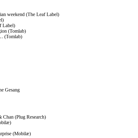
adian weekend (The Leaf Label)
l)
f Label)
gion (Tomlab)
e… (Tomlab)
hne Gesang
 & Chan (Plug Research)
obilæ)
rprise (Mobilæ)