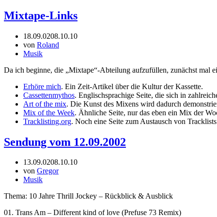
Mixtape-Links
18.09.02
08.10.10
von
Roland
Musik
Da ich beginne, die „Mixtape“-Abteilung aufzufüllen, zunächst mal e
Erhöre mich
. Ein Zeit-Artikel über die Kultur der Kassette.
Cassettenmythos
. Englischsprachige Seite, die sich in zahlrei
Art of the mix
. Die Kunst des Mixens wird dadurch demonstrier
Mix of the Week
. Ähnliche Seite, nur das eben ein Mix der W
Tracklisting.org
. Noch eine Seite zum Austausch von Tracklists
Sendung vom 12.09.2002
13.09.02
08.10.10
von
Gregor
Musik
Thema: 10 Jahre Thrill Jockey – Rückblick & Ausblick
01. Trans Am – Different kind of love (Prefuse 73 Remix)