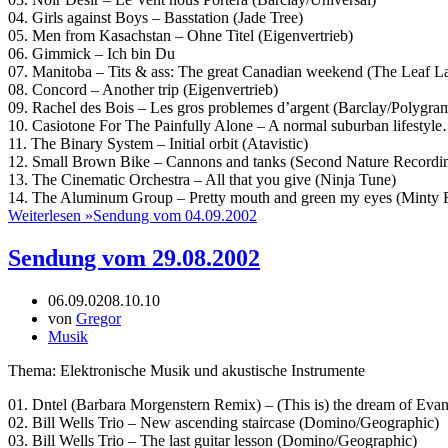
04. Girls against Boys – Basstation (Jade Tree)
05. Men from Kasachstan – Ohne Titel (Eigenvertrieb)
06. Gimmick – Ich bin Du
07. Manitoba – Tits & ass: The great Canadian weekend (The Leaf L
08. Concord – Another trip (Eigenvertrieb)
09. Rachel des Bois – Les gros problemes d’argent (Barclay/Polygra
10. Casiotone For The Painfully Alone – A normal suburban lifestyl
11. The Binary System – Initial orbit (Atavistic)
12. Small Brown Bike – Cannons and tanks (Second Nature Recordi
13. The Cinematic Orchestra – All that you give (Ninja Tune)
14. The Aluminum Group – Pretty mouth and green my eyes (Minty 
Weiterlesen »
Sendung vom 04.09.2002
Sendung vom 29.08.2002
06.09.02
08.10.10
von
Gregor
Musik
Thema: Elektronische Musik und akustische Instrumente
01. Dntel (Barbara Morgenstern Remix) – (This is) the dream of Eva
02. Bill Wells Trio – New ascending staircase (Domino/Geographic)
03. Bill Wells Trio – The last guitar lesson (Domino/Geographic)