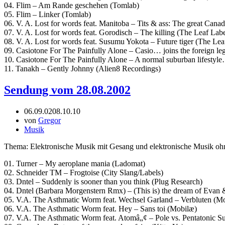
04. Flim – Am Rande geschehen (Tomlab)
05. Flim – Linker (Tomlab)
06. V. A. Lost for words feat. Manitoba – Tits & ass: The great Can
07. V. A. Lost for words feat. Gorodisch – The killing (The Leaf Labe
08. V. A. Lost for words feat. Susumu Yokota – Future tiger (The Lea
09. Casiotone For The Painfully Alone – Casio… joins the foreign le
10. Casiotone For The Painfully Alone – A normal suburban lifestyl
11. Tanakh – Gently Johnny (Alien8 Recordings)
Sendung vom 28.08.2002
06.09.02
08.10.10
von
Gregor
Musik
Thema: Elektronische Musik mit Gesang und elektronische Musik o
01. Turner – My aeroplane mania (Ladomat)
02. Schneider TM – Frogtoise (City Slang/Labels)
03. Dntel – Suddenly is sooner than you think (Plug Research)
04. Dntel (Barbara Morgenstern Rmx) – (This is) the dream of Evan
05. V.A. The Asthmatic Worm feat. Wechsel Garland – Verbluten (M
06. V.A. The Asthmatic Worm feat. Hey – Sans toi (Mobilæ)
07. V.A. The Asthmatic Worm feat. Atomâ„¢ – Pole vs. Pentatonic Su