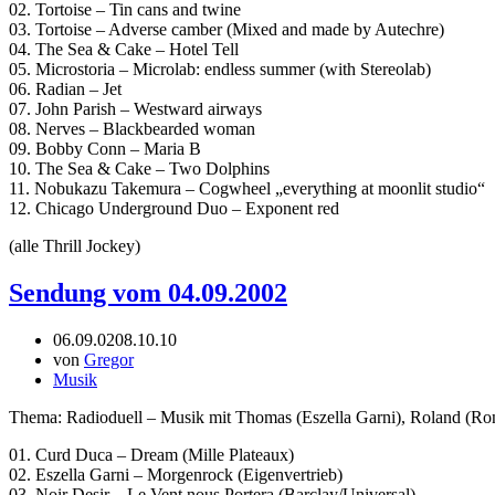
02. Tortoise – Tin cans and twine
03. Tortoise – Adverse camber (Mixed and made by Autechre)
04. The Sea & Cake – Hotel Tell
05. Microstoria – Microlab: endless summer (with Stereolab)
06. Radian – Jet
07. John Parish – Westward airways
08. Nerves – Blackbearded woman
09. Bobby Conn – Maria B
10. The Sea & Cake – Two Dolphins
11. Nobukazu Takemura – Cogwheel „everything at moonlit studio“
12. Chicago Underground Duo – Exponent red
(alle Thrill Jockey)
Sendung vom 04.09.2002
06.09.02
08.10.10
von
Gregor
Musik
Thema: Radioduell – Musik mit Thomas (Eszella Garni), Roland (Ro
01. Curd Duca – Dream (Mille Plateaux)
02. Eszella Garni – Morgenrock (Eigenvertrieb)
03. Noir Desir – Le Vent nous Portera (Barclay/Universal)